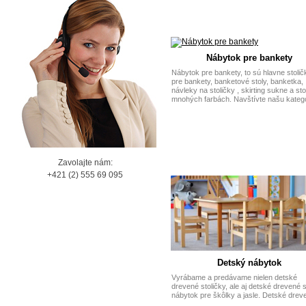
Nábytok pre bankety
Nábytok pre bankety, to sú hlavne stolič
pre bankety, banketové stoly, banketka,
návleky na stoličky , skirting sukne a sto
mnohých farbách. Navštívte našu kategó
Zavolajte nám:
+421 (2) 555 69 095
Detský nábytok
Vyrábame a predávame nielen detské
drevené stoličky, ale aj detské drevené s
nábytok pre škôlky a jasle. Detské drev
stoličky ponúkame v niekoľkých verziác