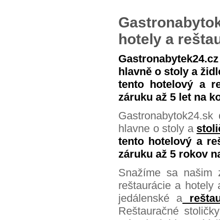
farebných prevedeniach a výškach sede
Gastronabytok
hotely a reštau
Gastronabytek24.cz 
hlavně o stoly a žid
tento hotelový a r
záruku až 5 let na k
Gastronabytok24.sk 
hlavne o stoly a
stol
tento hotelový a re
záruku až 5 rokov n
Snažíme sa našim z
reštaurácie a hotel
jedálenské a
reštau
Reštauračné stolič