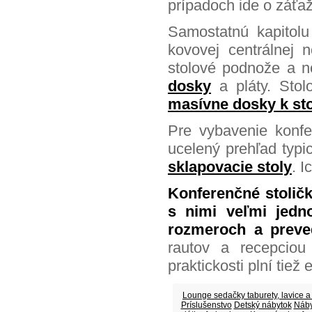
prípadoch ide o záťaž
Samostatnú kapitolu
kovovej centrálnej 
stolové podnože a n
dosky
a pláty. Stol
masívne dosky k st
Pre vybavenie konfe
ucelený prehľad typi
sklapovacie stoly
. I
Konferenčné stolič
s nimi veľmi jedn
rozmeroch a preve
rautov a recepciou
praktickosti plní tiež 
Lounge sedačky taburety, lavice a
Príslušenstvo
Detský nábytok
Náby