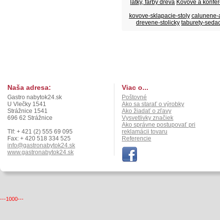
látky, farby dreva
Kovové a konfer
kovove-sklapacie-stoly
calunene-a
drevene-stolicky
taburety-sedac
Naša adresa:
Viac o...
Gastro nabytok24.sk
Poštovné
U Vlečky 1541
Ako sa starať o výrobky
Strážnice 1541
Ako žiadať o zľavy
696 62 Strážnice
Vysvetlivky značiek
Ako správne postupovať pri
Tlf: + 421 (2) 555 69 095
reklamácii tovaru
Fax: + 420 518 334 525
Referencie
info@gastronabytok24.sk
www.gastronabytok24.sk
---1000---