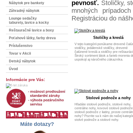
pevnosť.
Stoličky, 
Nábytok pre bankety
mnohých prípadoch
Záhradný nábytok
Registráciou do nášh
Lounge sedačky
taburety, lavice a kocky
Reštauračné lavice a boxy
Stoličky a kreslá
Poťahové látky, farby dreva
V tejto kategórii ponúkame drevené čal
Príslušenstvo
stoličky, jedálenské stoličky, drevené
čalúnené kreslá a stoličky pre reštauráci
Tovar v Akcii
Široký sortiment látok a farieb morenia 
uspokojí aj náročného zákazníka.
Detský nábytok
Úvod
Informácie pre Vás:
Stolové podnože a nohy
Hľadáte stolové podnože, stolové nohy,
centrálne nohy, kovové stolové podnože
stolové podnože z liatiny, proste centrál
nohy? Pozrite sa k nám do našej kategór
stolvé podnože a stolové nohy.
Máte dotazy?