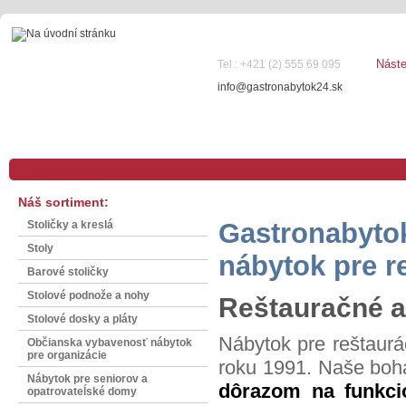
Nást
Tel.: +421 (2) 555 69 095
info@gastronabytok24.sk
Náš sortiment:
Gastronabytok 
Stoličky a kreslá
Stoly
nábytok pre re
Barové stoličky
Stolové podnože a nohy
Reštauračné a
Stolové dosky a pláty
Nábytok pre reštaurá
Občianska vybavenosť nábytok
pre organizácie
roku 1991. Naše boha
Nábytok pre seniorov a
dôrazom na funkci
opatrovateĺské domy